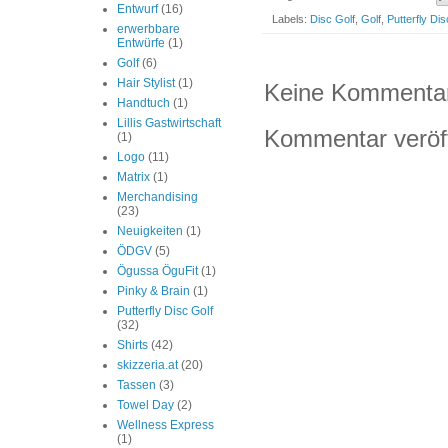
Entwurf
(16)
Labels:
Disc Golf
,
Golf
,
Putterfly Dis
erwerbbare
Entwürfe
(1)
Golf
(6)
Hair Stylist
(1)
Keine Kommenta
Handtuch
(1)
Lillis Gastwirtschaft
Kommentar veröff
(1)
Logo
(11)
Matrix
(1)
Merchandising
(23)
Neuigkeiten
(1)
ÖDGV
(5)
Ögussa ÖguFit
(1)
Pinky & Brain
(1)
Putterfly Disc Golf
(32)
Shirts
(42)
skizzeria.at
(20)
Tassen
(3)
Towel Day
(2)
Wellness Express
(1)