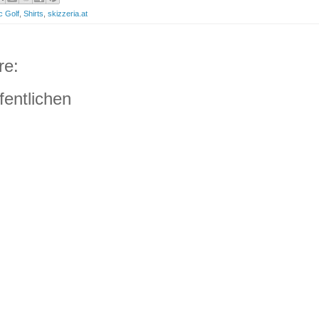
c Golf
,
Shirts
,
skizzeria.at
re:
entlichen