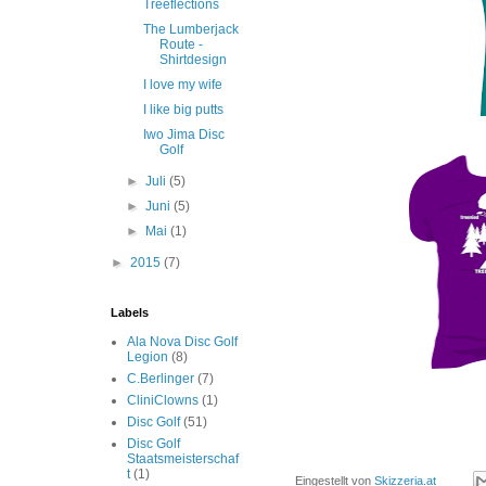
Treeflections
The Lumberjack
Route -
Shirtdesign
I love my wife
I like big putts
Iwo Jima Disc
Golf
►
Juli
(5)
►
Juni
(5)
►
Mai
(1)
►
2015
(7)
Labels
Ala Nova Disc Golf
Legion
(8)
C.Berlinger
(7)
CliniClowns
(1)
Disc Golf
(51)
Disc Golf
Staatsmeisterschaf
t
(1)
Eingestellt von
Skizzeria.at