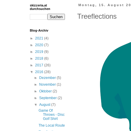
skizzeria.at
Montag, 15. August 2
durchsuchen
Treeflections
Blog-Archiv
►
2021
(4)
►
2020
(7)
►
2019
(9)
►
2018
(6)
►
2017
(26)
▼
2016
(28)
►
Dezember
(5)
►
November
(1)
►
Oktober
(2)
►
September
(2)
▼
August
(7)
Game Of
Throws - Disc
Golf Shirt
The Local Route